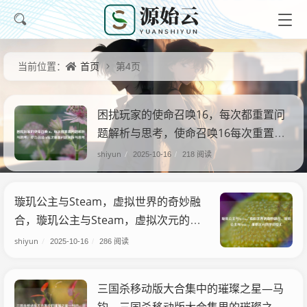
首页
当前位置：
第4页
困扰玩家的使命召唤16，每次都重置问
题解析与思考，使命召唤16每次重置问
题解析与思考
shiyun
/
2025-10-16
/
218 阅读
璇玑公主与Steam，虚拟世界的奇妙融
合，璇玑公主与Steam，虚拟次元的梦
幻交汇
shiyun
/
2025-10-16
/
286 阅读
三国杀移动版大合集中的璀璨之星—马