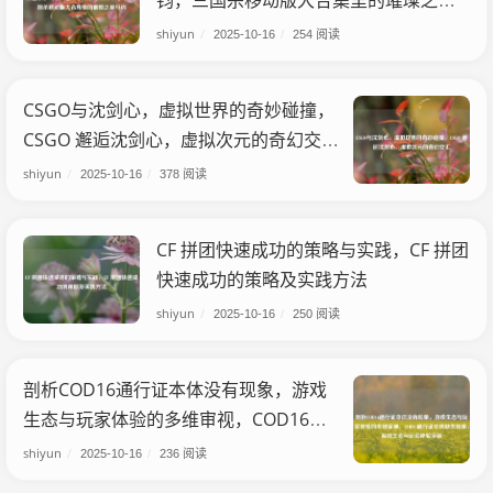
钧，三国杀移动版大合集里的璀璨之星
马钧
shiyun
/
2025-10-16
/
254 阅读
CSGO与沈剑心，虚拟世界的奇妙碰撞，
CSGO 邂逅沈剑心，虚拟次元的奇幻交
汇
shiyun
/
2025-10-16
/
378 阅读
CF 拼团快速成功的策略与实践，CF 拼团
快速成功的策略及实践方法
shiyun
/
2025-10-16
/
250 阅读
剖析COD16通行证本体没有现象，游戏
生态与玩家体验的多维审视，COD16通
行证本体缺失现象，游戏生态与玩家体
shiyun
/
2025-10-16
/
236 阅读
验审视