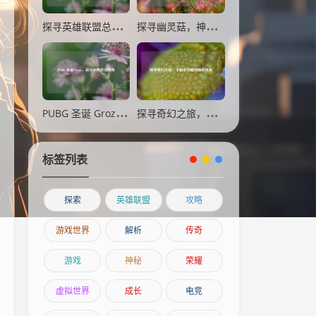
探寻英雄联盟总决赛2021的观赛渠道
探寻幽灵菇，神秘菌类的采集之旅
PUBG 圣诞 Groza，战火中的节日传奇
探寻奇幻之旅，下载全攻略与精彩体验
标签列表
探索
英雄联盟
攻略
游戏世界
解析
传奇
游戏
神秘
荣耀
虚拟世界
成长
电竞