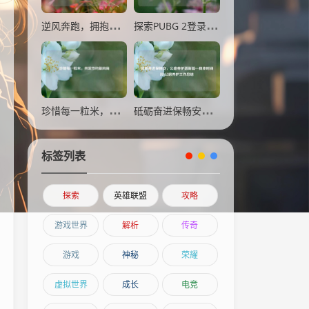
逆风奔跑，拥抱希望—跑吧孩子观后感
探索PUBG 2登录方式之推特篇，开启畅玩新路径
珍惜每一粒米，共筑节约新风尚
砥砺奋进保畅安，公路养护谱新篇—具体时间段]公路养护工作总结
标签列表
探索
英雄联盟
攻略
游戏世界
解析
传奇
游戏
神秘
荣耀
虚拟世界
成长
电竞