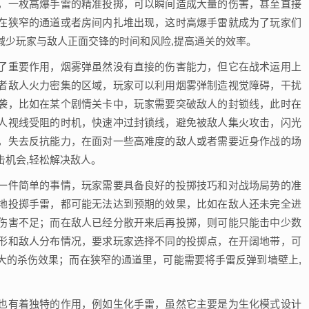
，一枚高爆手雷的精准投掷，可以瞬间造成大量的伤害，甚至直接
在狭窄的通道或者房间内扎堆出现，这时高爆手雷就成为了玩家们
减少玩家与敌人正面交锋的时间和风险,提高通关的效率。
了重要作用，烟雾弹虽然没有直接的伤害能力，但它在战术运用上
者敌人火力密集的区域，玩家可以利用烟雾弹制造视觉障碍，干扰
袭，比如在某个剧情关卡中，玩家需要突破敌人的封锁线，此时在
人视线受阻的时机，快速冲过封锁线，避免被敌人集火攻击，闪光
，失去反抗能力，在面对一些高难度的敌人或者需要近身作战的场
击机会,轻松解决敌人。
一件简单的事情，玩家需要具备良好的投掷技巧和对战场局势的准
地投掷手雷，都可能无法达到预期的效果，比如在敌人还未完全进
伤害不足；而在敌人已经分散开来后再投掷，则可能只能击中少数
形和敌人分布情况，要求玩家选择不同的投掷点，在开阔地带，可
大的杀伤效果；而在狭窄的通道里，可能需要将手雷反弹到墙壁上,
也有着独特的作用，例如生化手雷，虽然它主要是为生化模式设计