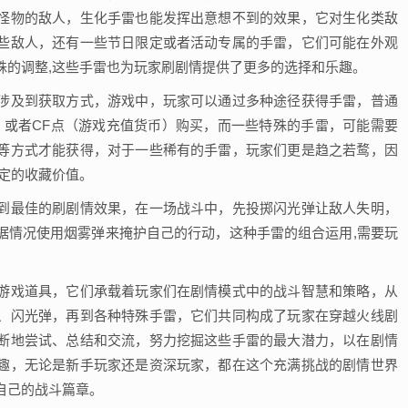
怪物的敌人，生化手雷也能发挥出意想不到的效果，它对生化类敌
些敌人，还有一些节日限定或者活动专属的手雷，它们可能在外观
殊的调整,这些手雷也为玩家刷剧情提供了更多的选择和乐趣。
涉及到获取方式，游戏中，玩家可以通过多种途径获得手雷，普通
）或者CF点（游戏充值货币）购买，而一些特殊的手雷，可能需要
等方式才能获得，对于一些稀有的手雷，玩家们更是趋之若鹜，因
定的收藏价值。
到最佳的刷剧情效果，在一场战斗中，先投掷闪光弹让敌人失明，
据情况使用烟雾弹来掩护自己的行动，这种手雷的组合运用,需要玩
游戏道具，它们承载着玩家们在剧情模式中的战斗智慧和策略，从
、闪光弹，再到各种特殊手雷，它们共同构成了玩家在穿越火线剧
断地尝试、总结和交流，努力挖掘这些手雷的最大潜力，以在剧情
趣，无论是新手玩家还是资深玩家，都在这个充满挑战的剧情世界
自己的战斗篇章。