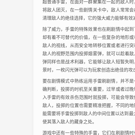
超普通手雷，在面对一群聚集在一起的敌人时
将敌人团灭，在一些剧情关卡中，敌人常常会
清理敌人的绝佳选择，它的强大威力能够有效
除了威力，手雷的特殊效果也在刷剧情中起到
却有着不可替代的价值，在一些复杂的地形或
敌人的视线，从而安全地转移位置或者进行突
敌人的视野范围内投掷烟雾弹，就可以趁着敌
弹同样也是战术利器，它能够让敌人短暂失明
景时，一枚闪光弹可以为玩家创造出绝佳的攻
要在剧情模式中熟练运用手雷刷剧情，并不是
确判断，投掷的时机至关重要，过早或者过晚
入手雷的有效杀伤范围时就投掷，可能会导致
敌人，投掷的位置也需要精准把握，不同的地
能需要将手雷投掷到敌人的中间位置以达到最
使其落入敌人的藏身之处。
游戏中还有一些特殊的手雷，它们在刷剧情时