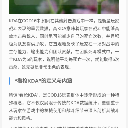
KDA在COD16中,如同在其他射击游戏中一样，是衡量玩家
战斗表现的重要数据，高KDA意味着玩家在战斗中能够高
效地击杀敌人，同时尽可能减少自己的死亡次数，并且积
极为队友提供助攻，它直观地反映了玩家在一场对战中的
生存能力、输出能力和团队贡献，在团队死斗模式中，一
个KDA为5的玩家，说明他平均每死亡一次，就能取得5次
击杀，这无疑是非常出色的表现。
“看枪KDA”的定义与内涵
所谓“看枪KDA”，是COD16玩家群体中逐渐形成的一种特
殊概念，它不仅仅局限于传统的KDA数据统计，更侧重于
从玩家在游戏中的枪械使用和战斗细节来深入剖析其战斗
能力和风格。