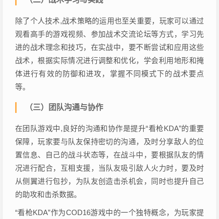
除了个人技术,战术策略的运用也至关重要，玩家可以通过
观看高手的游戏视频、参加战术交流论坛等方式，学习先
进的战术理念和技巧，在实战中，要不断尝试和应用这些
战术，根据实际情况进行调整和优化，学会利用地形和掩
体进行有效的防御和进攻，掌握不同模式下的战术要点
等。
（三）团队沟通与协作
在团队游戏中,良好的沟通和协作是提升“看枪KDA”的重要
保障，玩家要与队友保持密切的沟通，及时分享敌人的位
置信息、自己的战斗状态等，在战斗中，要根据队友的情
况进行配合，互相支援，当队友吸引敌人火力时，要及时
从侧翼进行包抄，为队友创造击杀机会，同时也提升自己
的助攻和击杀数据。
“看枪KDA”作为COD16游戏中的一个独特概念，为玩家提