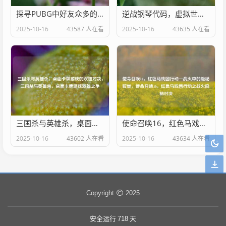
探寻PUBG中好友众多的神秘角落，探秘PUBG里好友云集的神秘之地
逆战钢琴代码，虚拟世界中的音乐密钥与探索之旅，逆战钢琴代码，虚拟世界的音乐探秘之旅
2025-10-16
43587 人在看
2025-10-16
43635 人在看
三国杀与英雄杀，桌面卡牌游戏的双雄对决，三国杀与英雄杀，桌面卡牌游戏双雄之争
使命召唤16，红色马戏团行动—战火中的隐秘较量，使命召唤16，红色马戏团行动之战火隐秘对决
2025-10-16
43602 人在看
2025-10-16
43634 人在看
Copyright
2025
安全运行
718
天