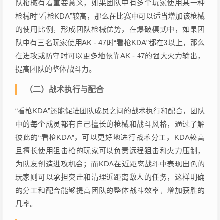
队枪械有着重要意义，如果团队中有多个玩家使用某一种
枪械时“看枪KDA”较高，那么在比赛中可以适当增加该枪械
的使用比例，形成团队枪械优势，在爆破模式中，如果团
队中有三名玩家使用AK - 47时“看枪KDA”都在3以上，那么
在进攻或防守时可以更多地依靠AK - 47的强大火力输出，
提高团队的整体战斗力。
（二）战术执行与配合
“看枪KDA”还能促进团队成员之间的战术执行和配合，团队
中的每个成员都有自己擅长的枪械和战斗风格，通过了解
彼此的“看枪KDA”，可以更好地进行战术分工，KDA较高
且擅长使用狙击枪的玩家可以负责远程狙击和火力压制，
为队友创造进攻机会；而KDA在近距离战斗中表现出色的
玩家则可以承担突击和清理近距离敌人的任务，这样明确
的分工和配合能够提高团队的整体战斗效率，增加获胜的
几率。