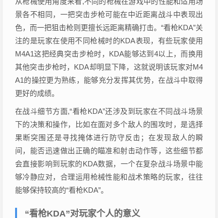
从枪械使用角度来看,不同的枪械在游戏中的性能和适用场
景各不相同，一把突击步枪可能在中近距离战斗中表现出
色，而一把狙击枪则更擅长远距离精确打击。“看枪KDA”关
注的是玩家在使用不同枪械时的KDA表现，有些玩家使用
M4A1这把经典突击步枪时，KDA能够达到4以上，而换用
其他突击步枪时，KDA却明显下降，这就说明该玩家对M4
A1的操控更为熟练，能够充分发挥其优势，在战斗中取得
更好的成绩。
在战斗细节方面,“看枪KDA”还涉及到玩家在不同战斗场景
下的决策和操作，比如在面对多个敌人的围攻时，是选择
果断突围还是寻找掩体进行防守反击；在发现敌人的瞬
间，能否迅速做出正确的瞄准和射击动作等，这些细节都
会直接影响到玩家的KDA数据，一个在复杂战斗场景中能
够冷静应对，合理运用枪械性能和战术策略的玩家，往往
能够保持较高的“看枪KDA”。
“看枪KDA”对玩家个人的意义